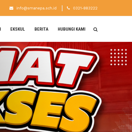
info@smanepa.sch.id
0321-883222
N
EKSKUL
BERITA
HUBUNGI KAMI
EMBUKAAN MPLS
6