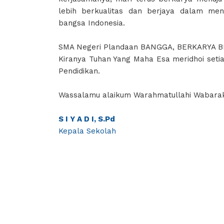
lebih berkualitas dan berjaya dalam me
bangsa Indonesia.
SMA Negeri Plandaan BANGGA, BERKARYA 
Kiranya Tuhan Yang Maha Esa meridhoi setia
Pendidikan.
Wassalamu alaikum Warahmatullahi Wabara
S I Y A D I, S.Pd
Kepala Sekolah