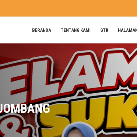
BERANDA
TENTANG KAMI
GTK
HALAMA
UPACARA P
RAMAH 202