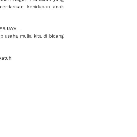
ncerdaskan kehidupan anak
BERJAYA…
p usaha mulia kita di bidang
katuh