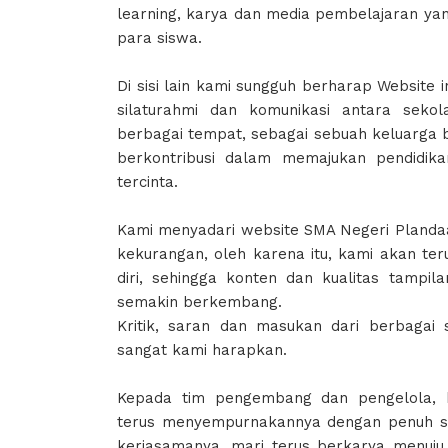
learning, karya dan media pembelajaran yan
para siswa.
Di sisi lain kami sungguh berharap Website i
silaturahmi dan komunikasi antara seko
berbagai tempat, sebagai sebuah keluarga b
berkontribusi dalam memajukan pendidik
tercinta.
Kami menyadari website SMA Negeri Plandaa
kekurangan, oleh karena itu, kami akan te
diri, sehingga konten dan kualitas tampil
semakin berkembang.
Kritik, saran dan masukan dari berbagai 
sangat kami harapkan.
Kepada tim pengembang dan pengelola, 
terus menyempurnakannya dengan penuh se
kerjasamanya, mari terus berkarya menuj