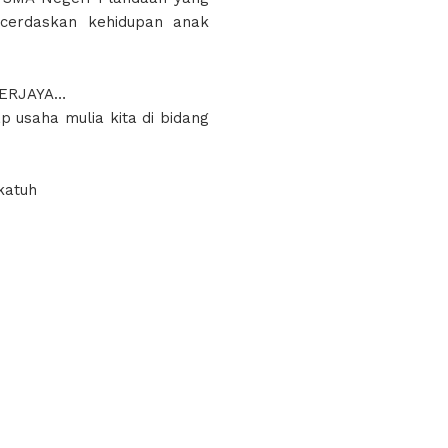
ncerdaskan kehidupan anak
BERJAYA…
p usaha mulia kita di bidang
katuh