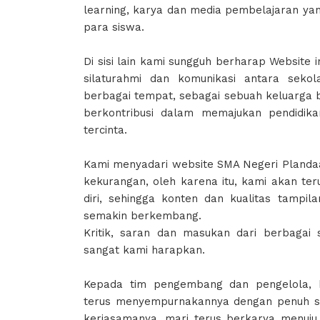
learning, karya dan media pembelajaran yan
para siswa.
Di sisi lain kami sungguh berharap Website i
silaturahmi dan komunikasi antara seko
berbagai tempat, sebagai sebuah keluarga b
berkontribusi dalam memajukan pendidik
tercinta.
Kami menyadari website SMA Negeri Plandaa
kekurangan, oleh karena itu, kami akan te
diri, sehingga konten dan kualitas tampil
semakin berkembang.
Kritik, saran dan masukan dari berbagai 
sangat kami harapkan.
Kepada tim pengembang dan pengelola, 
terus menyempurnakannya dengan penuh se
kerjasamanya, mari terus berkarya menuj