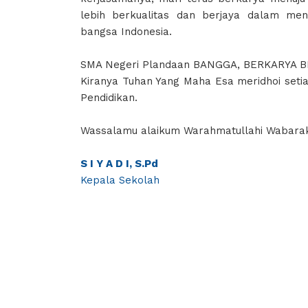
lebih berkualitas dan berjaya dalam me
bangsa Indonesia.
SMA Negeri Plandaan BANGGA, BERKARYA 
Kiranya Tuhan Yang Maha Esa meridhoi setia
Pendidikan.
Wassalamu alaikum Warahmatullahi Wabara
S I Y A D I, S.Pd
Kepala Sekolah