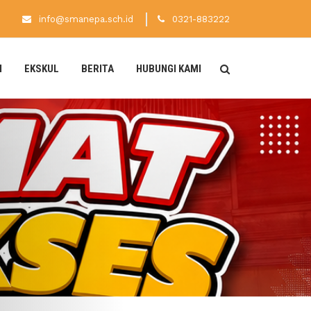
info@smanepa.sch.id
0321-883222
N
EKSKUL
BERITA
HUBUNGI KAMI