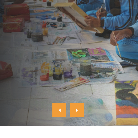
WORKSHOP SENI MELUKIS
Workshop Seni Melukis untuk Siswa SMA Negeri
Plandaan
READ MORE
CONTACT US