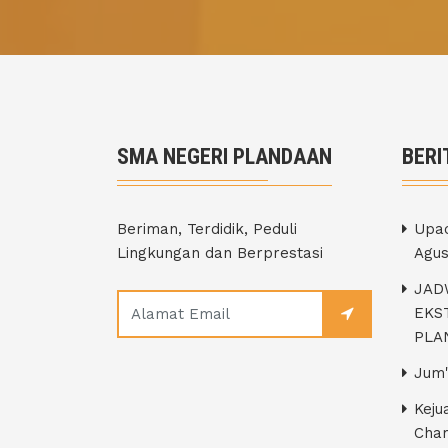
SMA NEGERI PLANDAAN
BERI
Beriman, Terdidik, Peduli
Upac
Lingkungan dan Berprestasi
Agus
JAD
EKS
PLA
Jum'
Keju
Cham