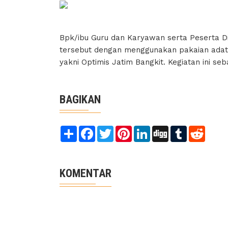
Bpk/ibu Guru dan Karyawan serta Peserta Di
tersebut dengan menggunakan pakaian adat 
yakni Optimis Jatim Bangkit. Kegiatan ini s
BAGIKAN
Share
Facebook
Twitter
Pinterest
LinkedIn
Digg
Tumblr
Reddit
KOMENTAR