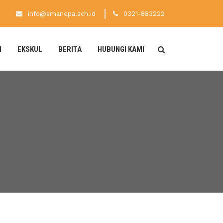
info@smanepa.sch.id
0321-883222
N
EKSKUL
BERITA
HUBUNGI KAMI