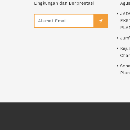
Lingkungan dan Berprestasi
Agus
JAD
EKS
PLA
Jum'
Keju
Cham
Sena
Pla