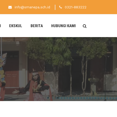
info@smanepa.sch.id
0321-883222
N
EKSKUL
BERITA
HUBUNGI KAMI