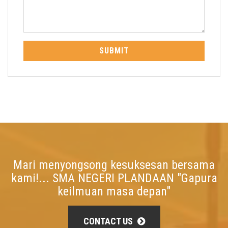
SUBMIT
Mari menyongsong kesuksesan bersama
kami!... SMA NEGERI PLANDAAN "Gapura
keilmuan masa depan"
CONTACT US