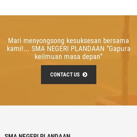
Mari menyongsong kesuksesan bersama
kami!... SMA NEGERI PLANDAAN "Gapura
keilmuan masa depan"
CONTACT US
SMA NEGERI PLANDAAN