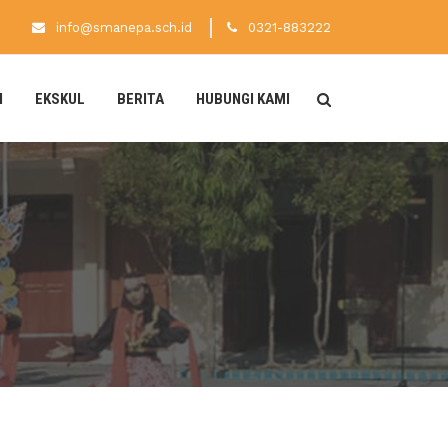
info@smanepa.sch.id
0321-883222
N
EKSKUL
BERITA
HUBUNGI KAMI