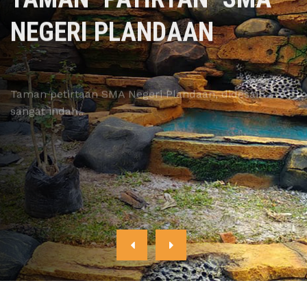
TAMAN "PATIRTAN" SMA
NEGERI PLANDAAN
Taman petirtaan SMA Negeri Plandaan, didesain
sangat indah..
READ MORE
CONTACT US